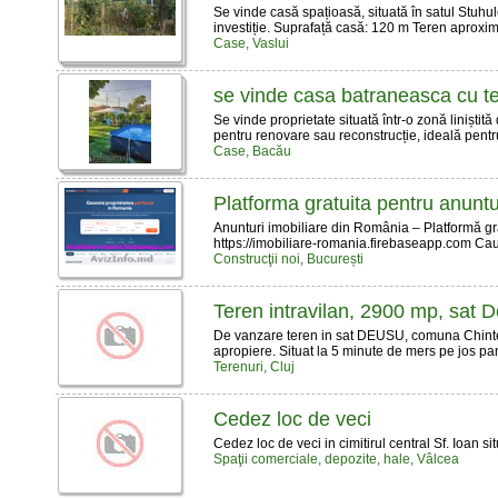
Se vinde casă spațioasă, situată în satul Stuh
investiție. Suprafață casă: 120 m Teren aproxima
Case, Vaslui
se vinde casa batraneasca cu t
Se vinde proprietate situată într-o zonă liniști
pentru renovare sau reconstrucție, ideală pentru 
Case, Bacău
Platforma gratuita pentru anuntu
Anunturi imobiliare din România – Platformă gr
https://imobiliare-romania.firebaseapp.com Cauți
Construcţii noi, București
Teren intravilan, 2900 mp, sat 
De vanzare teren in sat DEUSU, comuna Chinteni. 
apropiere. Situat la 5 minute de mers pe jos pana
Terenuri, Cluj
Cedez loc de veci
Cedez loc de veci in cimitirul central Sf. Ioan s
Spaţii comerciale, depozite, hale, Vâlcea