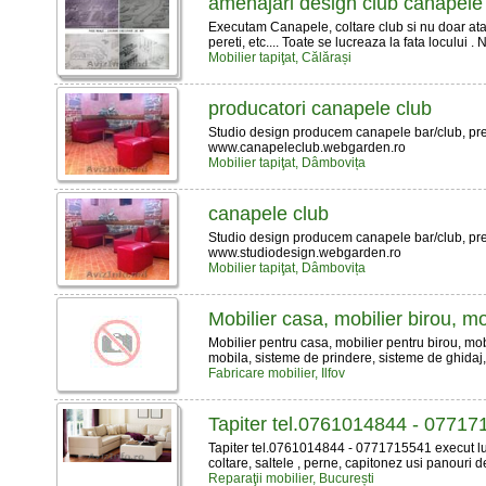
amenajari design club canapele 
Executam Canapele, coltare club si nu doar atat .
pereti, etc.... Toate se lucreaza la fata locului .
Mobilier tapiţat, Călărași
producatori canapele club
Studio design producem canapele bar/club, pre
www.canapeleclub.webgarden.ro
Mobilier tapiţat, Dâmbovița
canapele club
Studio design producem canapele bar/club, pre
www.studiodesign.webgarden.ro
Mobilier tapiţat, Dâmbovița
Mobilier casa, mobilier birou, mo
Mobilier pentru casa, mobilier pentru birou, mobi
mobila, sisteme de prindere, sisteme de ghidaj,
Fabricare mobilier, Ilfov
Tapiter tel.0761014844 - 07717
Tapiter tel.0761014844 - 0771715541 execut lucr
coltare, saltele , perne, capitonez usi panouri d
Reparaţii mobilier, București