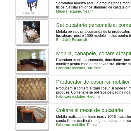
Societatea noastra este un producator de mobilie
fizice. Satisfacem orice standard de calitate din
Mese și scaune, Neamț
Set bucatarie personalizat come
Mobila pe stoc si la comanda de la producator, s
lucratoare, pestre 1500 modele in stoc pentru bla
Bucătării, București
Mobila, canapele, coltare si tapi
Executam mobila la comanda, dormitoare, bucatarii
mobilier pentru casa dumneavoastra, diferite mode
Fabricare mobilier, București
Producator de cosuri si mobilier
Producem si comercializam cosuri si mobiler impl
produse. Comenzile se pot face pe pagina noastr
Fabricare mobilier, Harghita
Coltare si mese de bucatarie
Mobila realizata din lemn masiv 100%, caracteri
caruia ii este destinata: eleganta, naturalete, ca
Fabricare mobilier, Tulcea