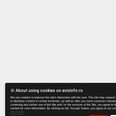
🍪 About using cookies on avizinfo.ro
We use cookies to improve the site's interaction with the user. The site may request 
to distribute content in certain territories, as well as offer you more customer-oriente
continuing any further use of the Site and / or the services of the Site, you agree to t
section for more information. By clicking on the “Accept” button, you agree to our co
information