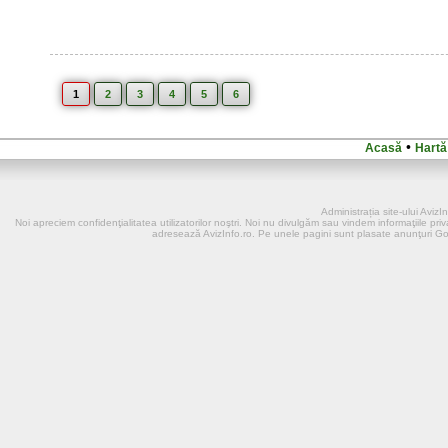
1
2
3
4
5
6
•
Acasă
Hartă
Administrația site-ului Aviz
Noi apreciem confidenţialitatea utilizatorilor noştri. Noi nu divulgӑm sau vindem informaţiile priva
adresează AvizInfo.ro. Pe unele pagini sunt plasate anunţuri G