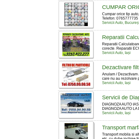
CUMPAR ORIC
Cumpar orice tip auto,
Telefon: 0765777735 
Servicii Auto, Bucureșt
Reparatii Calcu
Reparatii Calculatoar
corecte. Reparatii ECU
Servicii Auto, Iași
Dezactivare fil
Anulam / Dezactivam 
care nu au rezolvare p
Servicii Auto, Iași
Servicii de Di
DIAGNOZA AUTO IASI 
DIAGNOZA AUTO LA DO
Servicii Auto, Iași
Transport marf
Transport mobila si al
etc. cu dube inchise Me