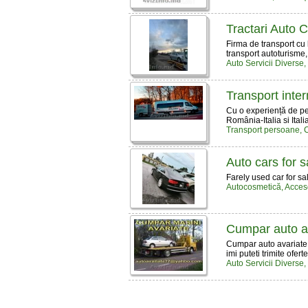
Tractari Auto
Firma de transport cu l
transport autoturisme, m
Auto Servicii Diverse
Transport inte
Cu o experiență de pe
România-Italia si Ital
Transport persoane, C
Auto cars for s
Farely used car for sal
Autocosmetică, Acceso
Cumpar auto av
Cumpar auto avariate
imi puteti trimite of
Auto Servicii Diverse,