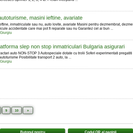
utoturisme, masini ieftine, avariate
ftine, inmatriculate sau nu, auto lovite, avariate Masini pentru dezmembrat, dezm
ule accidentate care mai pot fi reparate sau nu Garantez cel ai bun ...
 Giurgiu
latforma slep non stop inmatriculari Bulgaria asigurari
ractari auto NON-STOP 3 Autospeciale dotate cu trolii Soferi experimentati pregatiti 
 autoturisme Posibilitate transport 2 auto, la ...
 Giurgiu
9
10
»
Butonul nostru
Codul QR al paginii