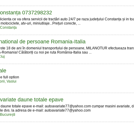
 Constanța 0737298232
icienta ce va ofera servicii de tractări auto 24/7 pe raza județului Constanța și in to
otociclete, atv-uri, miniutilaje...Prețuri corecte, ...
, Constanța
rnational de persoane Romania-Italia
ste 18 de ani în domeniul transportului de persoane, MILANOTUR efectueaza trans
ia-Romania! Călătoriți cu noi pe ruta România-Italia sau ...
luj
ale
e full option
rii, Vaslui
ariate daune totale epave
 daune totale epave e-mail: autoavariate77@yahoo.com cumpar masini avariate, da
ertele dvs. la adresa de e-mail: autoavariate77@yahoo.com
 București