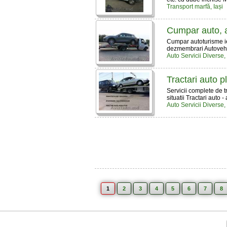
Transport marfӑ, Iași
Cumpar auto, a
Cumpar autoturisme ie
dezmembrari Autovehic
Auto Servicii Diverse,
Tractari auto p
Servicii complete de t
situatii Tractari auto -
Auto Servicii Diverse,
1
2
3
4
5
6
7
8