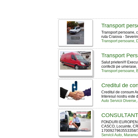
Transport pers
Transport persoane, c
ruta Craiova - Severin 
Transport persoane, D
Transport Pers
Salut prieteni!!! Exe
confectii pe umerase, 
Transport persoane, B
Creditul de c
Creditul de consum Am 
Interesul nostru este d
Auto Servicii Diverse,
CONSULTAN
FONDURI EUROPENE, 
CASCO, Locuinte, CRED
1700927963553358/?fr
Servicii Auto, Maramu