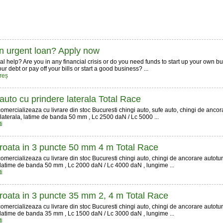
n urgent loan? Apply now
al help? Are you in any financial crisis or do you need funds to start up your own 
ur debt or pay off your bills or start a good business? ...
reș
auto cu prindere laterala Total Race
mercializeaza cu livrare din stoc Bucuresti chingi auto, sufe auto, chingi de anco
laterala, latime de banda 50 mm , Lc 2500 daN / Lc 5000 ...
i
roata in 3 puncte 50 mm 4 m Total Race
mercializeaza cu livrare din stoc Bucuresti chingi auto, chingi de ancorare autotu
, latime de banda 50 mm , Lc 2000 daN / Lc 4000 daN , lungime ...
i
roata in 3 puncte 35 mm 2, 4 m Total Race
mercializeaza cu livrare din stoc Bucuresti chingi auto, chingi de ancorare autotu
, latime de banda 35 mm , Lc 1500 daN / Lc 3000 daN , lungime ...
i