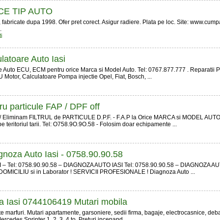
E TIP AUTO
 fabricate dupa 1998. Ofer pret corect. Asigur radiere. Plata pe loc. Site: www.cump
.
i
latoare Auto Iasi
e Auto ECU, ECM pentru orice Marca si Model Auto. Tel: 0767.877.777 . Reparatii Pr
 Motor, Calculatoare Pompa injectie Opel, Fiat, Bosch, ...
tru particule FAP / DPF off
/ Eliminam FILTRUL de PARTICULE D.P.F. - F.A.P la Orice MARCA si MODEL AUTO !
e teritoriul tarii. Tel: O758.9O.9O.58 - Folosim doar echipamente ...
agnoza Auto Iasi - 0758.90.90.58
– Tel: 0758.90.90.58 – DIAGNOZA AUTO IASI Tel: 0758.90.90.58 – DIAGNOZA AU
MICILIU si in Laborator ! SERVICII PROFESIONALE ! Diagnoza Auto ...
a Iasi 0744106419 Mutari mobila
te marfuri. Mutari apartamente, garsoniere, sedii firma, bagaje, electrocasnice, deb
rcedes Sprinter 1, 2, 3, 4 to. Preturi incepand ...