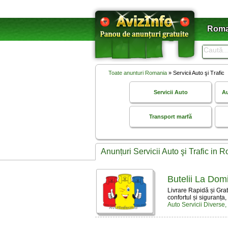
Roma
Toate anunturi Romania
» Servicii Auto şi Trafic
Servicii Auto
Au
Transport marfӑ
Anunțuri Servicii Auto şi Trafic in 
Butelii La Dom
Livrare Rapidă și Grat
confortul și siguranța, 
Auto Servicii Diverse