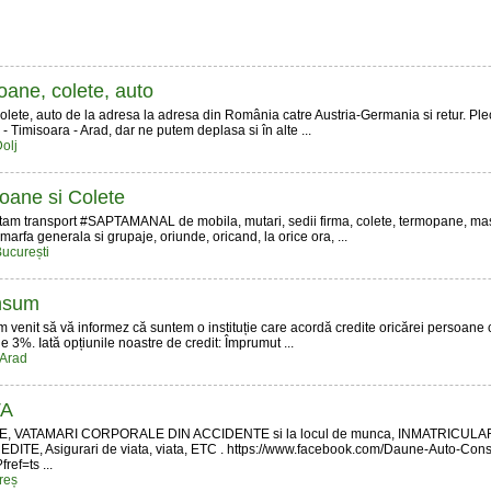
oane, colete, auto
olete, auto de la adresa la adresa din România catre Austria-Germania si retur. Pl
- Timisoara - Arad, dar ne putem deplasa si în alte ...
olj
oane si Colete
cutam transport #SAPTAMANAL de mobila, mutari, sedii firma, colete, termopane, mas
marfa generala si grupaje, oriunde, oricand, la orice ora, ...
ucurești
onsum
venit să vă informez că suntem o instituție care acordă credite oricărei persoane cu
e 3%. Iată opțiunile noastre de credit: Împrumut ...
 Arad
TA
VATAMARI CORPORALE DIN ACCIDENTE si la locul de munca, INMATRICULARI
ITE, Asigurari de viata, viata, ETC . https://www.facebook.com/Daune-Auto-Consi
ef=ts ...
reș