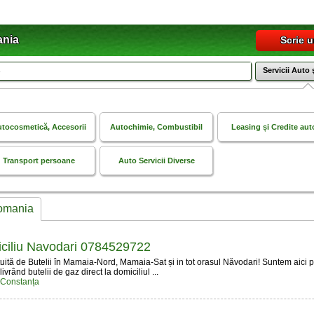
nia
Scrie 
Servicii Auto ş
tocosmeticӑ, Accesorii
Autochimie, Combustibil
Leasing și Credite aut
Transport persoane
Auto Servicii Diverse
Romania
iciliu Navodari 0784529722
uită de Butelii în Mamaia-Nord, Mamaia-Sat și in tot orasul Năvodari! Suntem aici p
livrând butelii de gaz direct la domiciliul ...
, Constanța