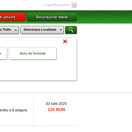
Logare/Înregistrare
un anunţ
Anunţurile mele
i Trafic
Selecteaza Localitate
o
Auto de închiriat
02 Iulie 2025
120 RON
entru a-ți asigura